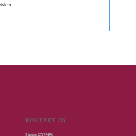
bisken
KONTAKT OS
Phone: 27279494