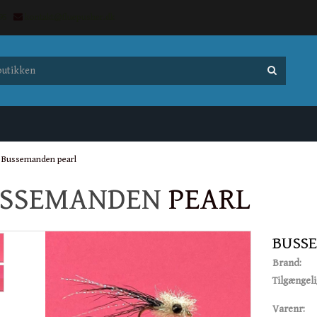
7095
kontakt@fluepusher.dk
Bussemanden pearl
SSEMANDEN
PEARL
BUSS
Brand:
Tilgængel
Varenr: