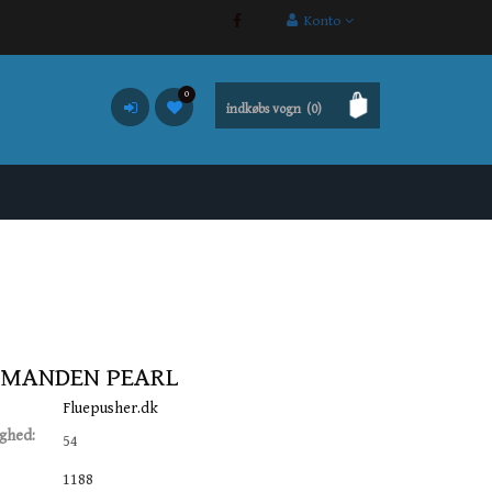
Konto
0
indkøbs vogn
(0)
EMANDEN PEARL
Fluepusher.dk
ighed:
54
1188