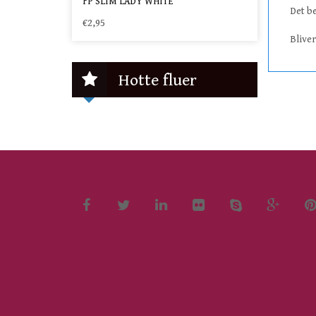
FP SLIM LADY WHITE
Det be
€2,95
Bliver
Hotte fluer