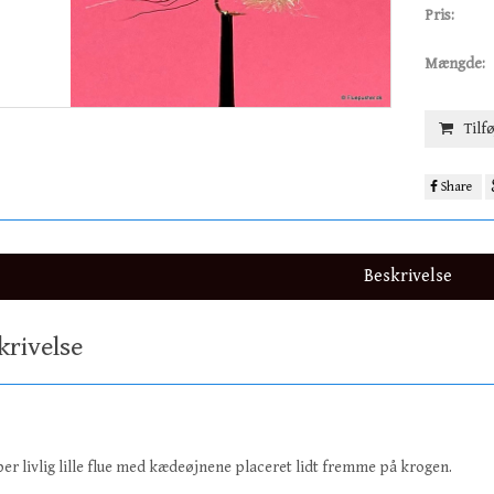
Pris:
Mængde:
Tilfø
Share
Beskrivelse
krivelse
er livlig lille flue med kædeøjnene placeret lidt fremme på krogen.