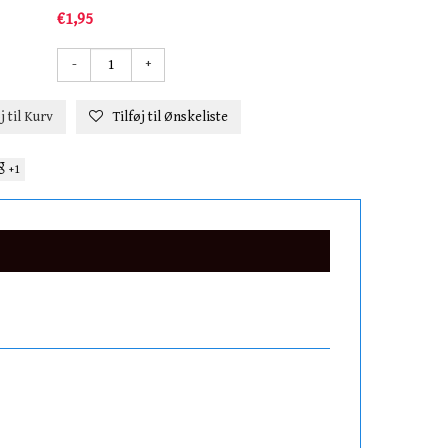
€1,95
-
+
j til Kurv
Tilføj til Ønskeliste
+1