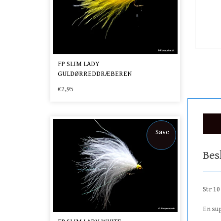
FP SLIM LADY
GULDØRREDDRÆBEREN
€2,95
Save
Bes
Str 10
En sup