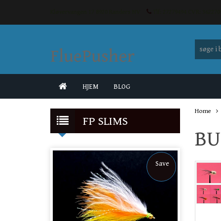
Kløvervangen 17 8920 Randers NV
Tlf: 27279494 CVR: 3622
FluePusher
HJEM
BLOG
Home
FP SLIMS
BU
Save