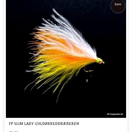
Save
FP SLIM LADY GULDØRREDDRÆBEREN