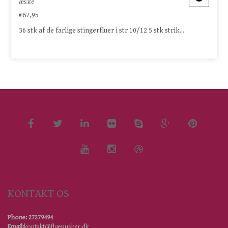
æske
€67,95
36 stk af de farlige stingerfluer i str 10/12 5 stk strik...
KONTAKT OS
Phone: 27279494
Email:
kontakt@fluepusher.dk