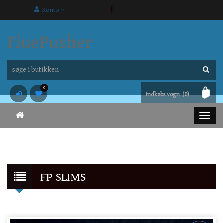
Konto
FluePusher
0
indkøbs vogn
(0)
FP SLIMS