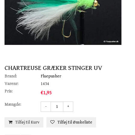
CHARTREUSE GRÆKER STINGER UV
Brand:
Fluepusher
Varenr:
1434
Pris:
€1,95
Mængde:
-
+
Tilføj til Kurv
Tilføj til Ønskeliste