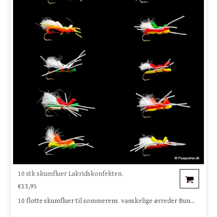
10 stk skumfluer Lakridskonfekten.
€13,95
10 flotte skumfluer til sommerens vanskelige ørreder Bun...