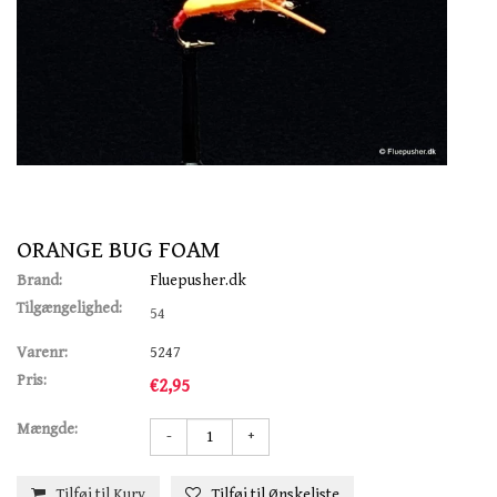
ORANGE BUG FOAM
Brand:
Fluepusher.dk
Tilgængelighed:
54
Varenr:
5247
Pris:
€2,95
Mængde:
-
+
Tilføj til Kurv
Tilføj til Ønskeliste