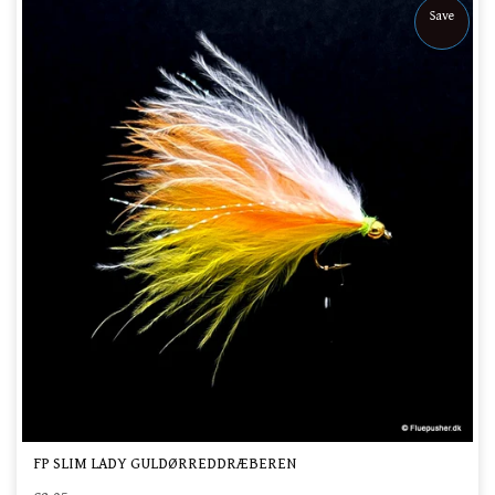
Save
FP SLIM LADY GULDØRREDDRÆBEREN