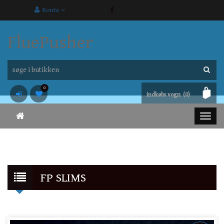
Konto
FluePusher
0
indkøbs vogn
(0)
FP SLIMS