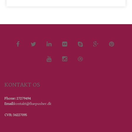
KONTAKT OS
Phone: 27279494
Email:
kontakt@fluepusher.dk
CVR: 36227095