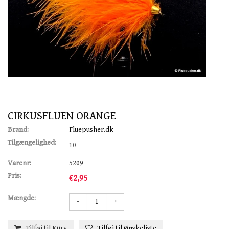
CIRKUSFLUEN ORANGE
Brand:
Fluepusher.dk
Tilgængelighed:
10
Varenr:
5209
Pris:
€2,95
Mængde:
-
+
Tilføj til Kurv
Tilføj til Ønskeliste