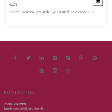
€2,95
Der er ingen tvivl om,at de nye Cirkusfluer allerede er b...
KONTAKT OS
Phone: 27279494
Email:
kontakt@fluepusher.dk