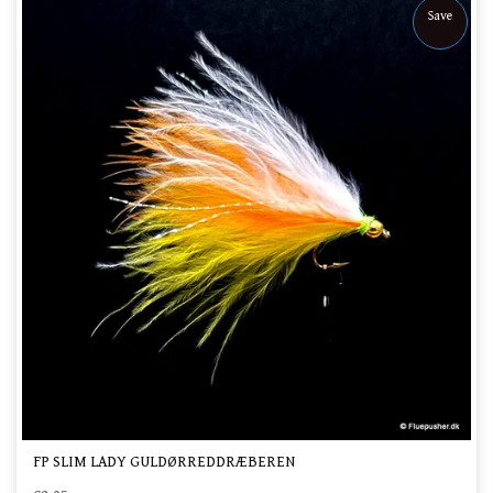
Save
FP SLIM LADY GULDØRREDDRÆBEREN