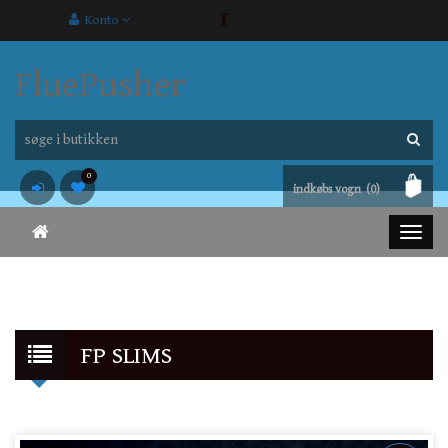
Konto
FluePusher
0
indkøbs vogn
(0)
FP SLIMS